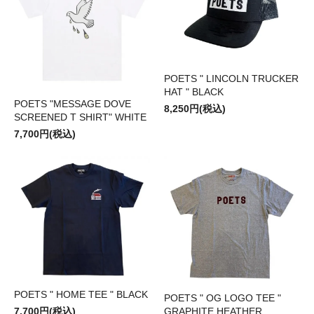
POETS " LINCOLN TRUCKER
HAT " BLACK
POETS "MESSAGE DOVE
8,250円(税込)
SCREENED T SHIRT" WHITE
7,700円(税込)
POETS " HOME TEE " BLACK
POETS " OG LOGO TEE "
GRAPHITE HEATHER
7,700円(税込)