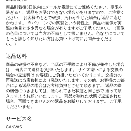
商品到着後3日以内にメールか電話にてご連絡ください。期限を
過ぎると、返品をお受けできない場合がありますので、ご注意く
ださい。 お客様のもとで破損、汚れが生じた場合は返品に応じ
かねます。 ※パソコンでの閲覧という特性上、商品の画像が実
際の色目と多少異なる場合が有りますがご了承ください。（画像
の色目については当方の不備として扱いません。色などについて
もっと詳しく知りたい方はお買い上げ前にお問合せくださ
い。）
返品送料
商品の破損や不良など、当店の不手際により不備が発生した場合
は、 当店にて送料を負担いたします。 サイズ違いによる交換の
場合の返送料は お客様にご負担いただいております。交換分の
再発送は当店負担により発送いたします。その他、お客様のご都
合による返品の場合はお客様負担とさせて頂きます。 返品の際
の梱包につきましては、送られてきた状態と同じ形で 送って頂
きますようお願いいたします。 商品が崩れた状態で返送された
場合、再販できませんので返品をお断りしております。 ご了承
くださいませ。
サービス名
CANVAS