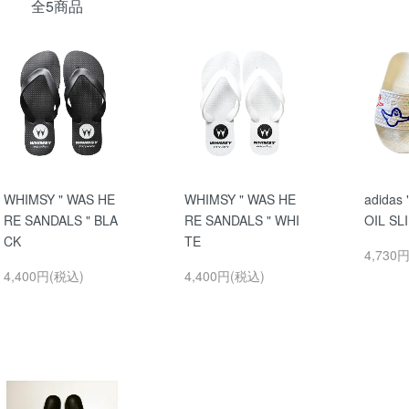
全5商品
WHIMSY " WAS HE
WHIMSY " WAS HE
adidas
RE SANDALS " BLA
RE SANDALS " WHI
OIL SLI
CK
TE
4,730
4,400円(税込)
4,400円(税込)