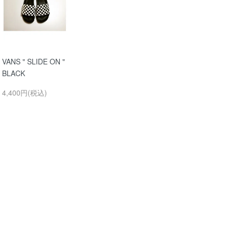
VANS " SLIDE ON "
BLACK
4,400円(税込)