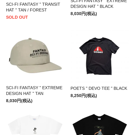
SCI-FI FANTASY " EXTREME
SCI-FI FANTASY " TRANSIT
DESIGN HAT " BLACK
HAT " TAN / FOREST
8,030円(税込)
SOLD OUT
SCI-FI FANTASY " EXTREME
POETS " DEVO TEE " BLACK
DESIGN HAT " TAN
8,250円(税込)
8,030円(税込)