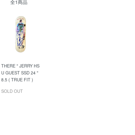
全1商品
THERE " JERRY HS
U GUEST SSD 24 "
8.5 ( TRUE FIT )
SOLD OUT