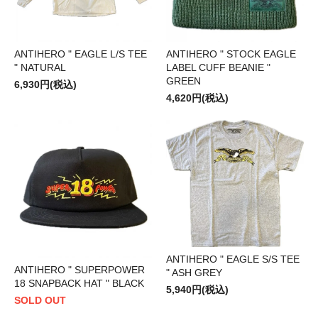
ANTIHERO " EAGLE L/S TEE
ANTIHERO " STOCK EAGLE
" NATURAL
LABEL CUFF BEANIE "
GREEN
6,930円(税込)
4,620円(税込)
ANTIHERO " EAGLE S/S TEE
ANTIHERO " SUPERPOWER
" ASH GREY
18 SNAPBACK HAT " BLACK
5,940円(税込)
SOLD OUT