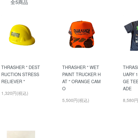
全5商品
THRASHER " DEST
THRASHER " WET
THRAS
RUCTION STRESS
PAINT TRUCKER H
UARY 1
RELIEVER "
AT " ORANGE CAM
GE TEE
O
ADE
1,320円(税込)
5,500円(税込)
8,580