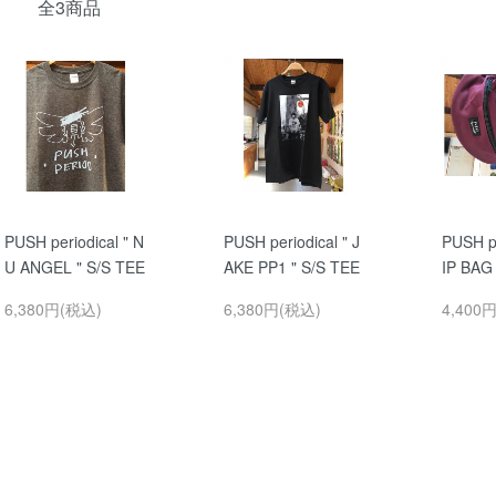
全3商品
PUSH periodical " N
PUSH periodical " J
PUSH pe
U ANGEL " S/S TEE
AKE PP1 " S/S TEE
IP BAG 
6,380円(税込)
6,380円(税込)
4,400