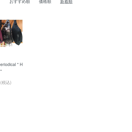
おすすめ順
価格順
新着順
riodical " H
"
円(税込)