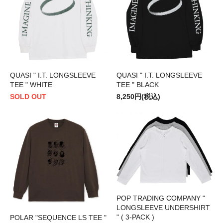
QUASI " I.T. LONGSLEEVE
QUASI " I.T. LONGSLEEVE
TEE " WHITE
TEE " BLACK
SOLD OUT
8,250円(税込)
POP TRADING COMPANY "
LONGSLEEVE UNDERSHIRT
" ( 3-PACK )
POLAR "SEQUENCE LS TEE "