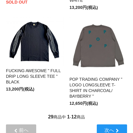
WHITE
SOLD OUT
13,200円(税込)
FUCKING AWESOME " FULL
DRIP LONG SLEEVE TEE "
POP TRADING COMPANY "
BLACK
LOGO LONGSLEEVE T-
13,200円(税込)
SHIRT IN CHARCOAL/
BAYBERRY "
12,650円(税込)
29
1
12
商品中
-
商品
前へ
次へ