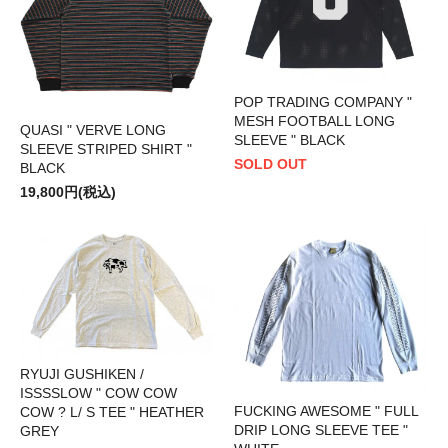
POP TRADING COMPANY "
MESH FOOTBALL LONG
QUASI " VERVE LONG
SLEEVE " BLACK
SLEEVE STRIPED SHIRT "
SOLD OUT
BLACK
19,800円(税込)
RYUJI GUSHIKEN /
ISSSSLOW " COW COW
FUCKING AWESOME " FULL
COW ? L/ S TEE " HEATHER
DRIP LONG SLEEVE TEE "
GREY