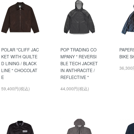
POLAR "CLIFF JAC
POP TRADING CO
PAPERS
KET WITH QUILTE
MPANY " REVERSI
BIKE S
D LINING / BLACK
BLE TECH JACKET
36,30
LINE " CHOCOLAT
IN ANTHRACITE /
E
REFLECTIVE "
59,400円(税込)
44,000円(税込)