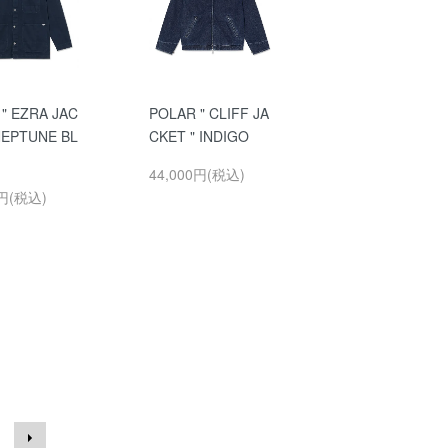
" EZRA JAC
POLAR " CLIFF JA
NEPTUNE BL
CKET " INDIGO
44,000円(税込)
0円(税込)