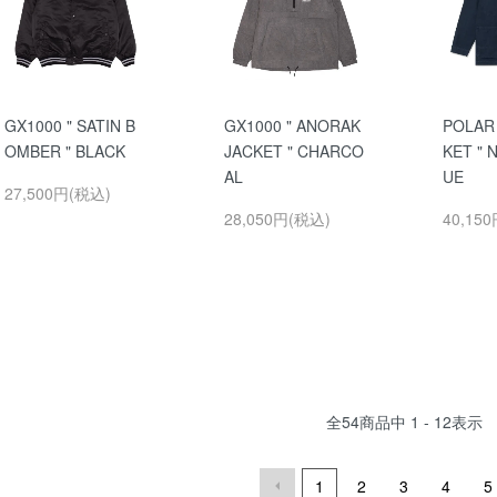
GX1000 " SATIN B
GX1000 " ANORAK
POLAR 
OMBER " BLACK
JACKET " CHARCO
KET " 
AL
UE
27,500円(税込)
28,050円(税込)
40,15
全
54
商品中
1 - 12
表示
1
2
3
4
5