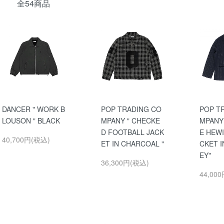
全54商品
DANCER " WORK B
POP TRADING CO
POP T
LOUSON " BLACK
MPANY " CHECKE
MPANY 
D FOOTBALL JACK
E HEWI
40,700円(税込)
ET IN CHARCOAL "
CKET I
EY"
36,300円(税込)
44,00