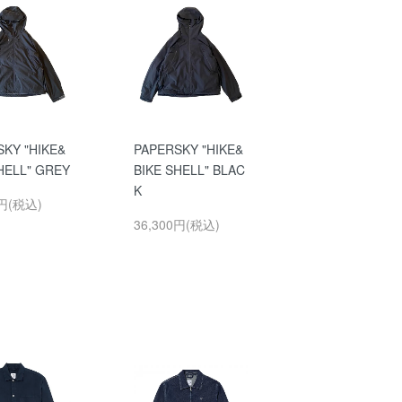
KY "HIKE&
PAPERSKY "HIKE&
HELL" GREY
BIKE SHELL" BLAC
K
0円(税込)
36,300円(税込)