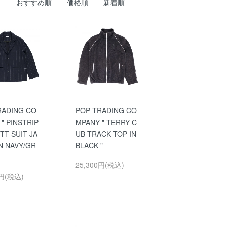
おすすめ順
価格順
新着順
RADING CO
POP TRADING CO
" PINSTRIP
MPANY " TERRY C
TT SUIT JA
UB TRACK TOP IN
N NAVY/GR
BLACK "
25,300円(税込)
0円(税込)