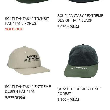
SCI-FI FANTASY " EXTREME
SCI-FI FANTASY " TRANSIT
DESIGN HAT " BLACK
HAT " TAN / FOREST
8,030円(税込)
SOLD OUT
SCI-FI FANTASY " EXTREME
QUASI " PERF MESH HAT "
DESIGN HAT " TAN
FOREST
8,030円(税込)
9,900円(税込)