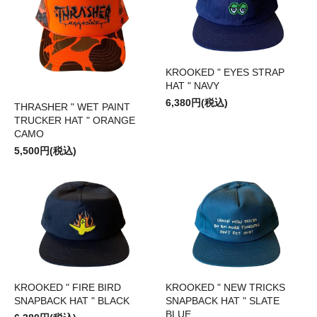
KROOKED " EYES STRAP
HAT " NAVY
6,380円(税込)
THRASHER " WET PAINT
TRUCKER HAT " ORANGE
CAMO
5,500円(税込)
KROOKED " FIRE BIRD
KROOKED " NEW TRICKS
SNAPBACK HAT " BLACK
SNAPBACK HAT " SLATE
BLUE