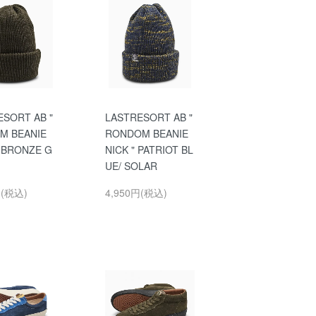
ESORT AB "
LASTRESORT AB "
M BEANIE
RONDOM BEANIE
" BRONZE G
NICK " PATRIOT BL
UE/ SOLAR
円(税込)
4,950円(税込)