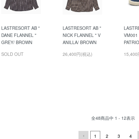
LASTRESORT AB "
LASTRESORT AB "
LASTR
DANE FLANNEL "
NICK FLANNEL " V
VM001 
GREY/ BROWN
ANILLA/ BROWN
PATRIO
SOLD OUT
26,400円(税込)
15,40
全
48
商品中
1 - 12
表示
1
2
3
4