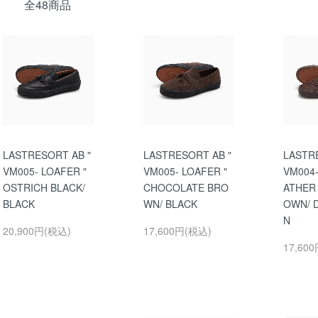
全48商品
LASTRESORT AB "
LASTRESORT AB "
LASTR
VM005- LOAFER "
VM005- LOAFER "
VM004-
OSTRICH BLACK/
CHOCOLATE BRO
ATHER 
BLACK
WN/ BLACK
OWN/ 
N
20,900円(税込)
17,600円(税込)
17,60