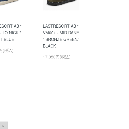
ESORT AB "
LASTRESORT AB "
- LO NICK "
VM001 - MID DANE
T BLUE
" BRONZE GREEN/
BLACK
0円(税込)
17,050円(税込)