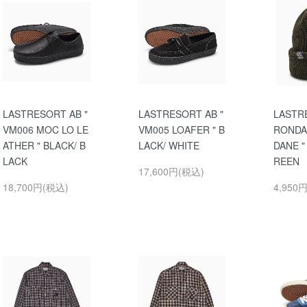
LASTRESORT AB "
LASTRESORT AB "
LASTR
VM006 MOC LO LE
VM005 LOAFER " B
RONDA
ATHER " BLACK/ B
LACK/ WHITE
DANE 
LACK
REEN
17,600円(税込)
18,700円(税込)
4,950