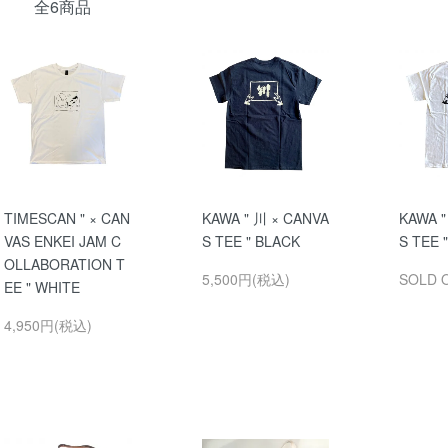
全6商品
TIMESCAN " × CAN
KAWA " 川 × CANVA
KAWA "
VAS ENKEI JAM C
S TEE " BLACK
S TEE 
OLLABORATION T
5,500円(税込)
SOLD 
EE " WHITE
4,950円(税込)