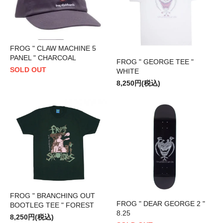
FROG " CLAW MACHINE 5
PANEL " CHARCOAL
FROG " GEORGE TEE "
SOLD OUT
WHITE
8,250円(税込)
FROG " BRANCHING OUT
FROG " DEAR GEORGE 2 "
BOOTLEG TEE " FOREST
8.25
8,250円(税込)