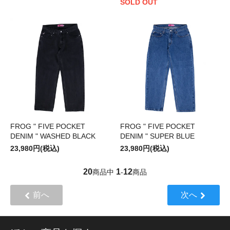
SOLD OUT
FROG " FIVE POCKET
FROG " FIVE POCKET
DENIM " WASHED BLACK
DENIM " SUPER BLUE
23,980円(税込)
23,980円(税込)
20
1
12
商品中
-
商品
前へ
次へ