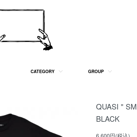
CATEGORY
GROUP
QUASI " S
BLACK
6,600円(税込)