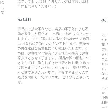
についてもっと詳しく知りたい方はお買い上げ
料金
前にお問合せください。）
まし
ます
返品送料
佐川
商品の破損や不良など、当店の不手際により不
備が発生した場合は、 当店にて送料を負担いた
佐川
します。 サイズ違いによる交換の場合の返送料
た
は お客様にご負担いただいております。交換分
商
の再発送は当店負担により発送いたします。そ
デ
の他、お客様のご都合による返品の場合はお客
さ
様負担とさせて頂きます。 返品の際の梱包につ
ま
きましては、送られてきた状態と同じ形で 送っ
16
て頂きますようお願いいたします。 商品が崩れ
す
た状態で返送された場合、再販できませんので
な
返品をお断りしております。 ご了承くださいま
き
せ。
⚠️
せ
沖縄
利用
ー