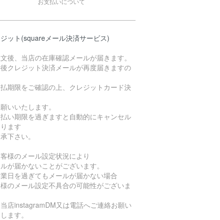
お支払いについて
ジット(squareメール決済サービス)
注文後、当店の在庫確認メールが届きます。
の後クレジット決済メールが再度届きますの
支払期限をご確認の上、クレジットカード決
お願いいたします。
支払い期限を過ぎますと自動的にキャンセル
なります
了承下さい。
お客様のメール設定状況により
ールが届かないことがございます。
営業日を過ぎてもメールが届かない場合
客様のメール設定不具合の可能性がございま
当店instagramDM又は電話へご連絡お願い
たします。