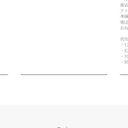
振込
ク
考
後
お
代
・1
・3
・1
・3
ホーム