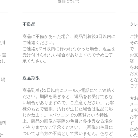
返品について
不良品
クレ
商品に不備があった場合、商品到着後3日以内に
ご
佐川
ご連絡ください。
そ
ご連絡が7日以内に行われなかった場合、返品を
で
を選
受け付けられない場合がありますので予めご了
お
致し
承ください。
済
を
お
返品期限
る場
と
ご
商品到着後3日以内にメールか電話にてご連絡く
ださい。期限を過ぎると、返品をお受けできな
★
い場合がありますので、ご注意ください。 お客
メ
様のもとで破損、汚れが生じた場合は返品に応
３
じかねます。 ※パソコンでの閲覧という特性
お
上、商品の画像が実際の色目と多少異なる場合
無料
す
が有りますがご了承ください。（画像の色目に
ため
ついては当方の不備として扱いません。色など
計
い