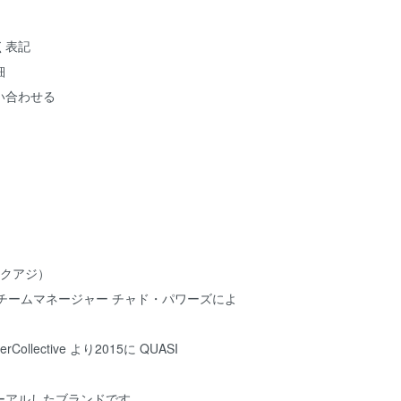
く表記
細
い合わせる
s (クアジ）
p の元チームマネージャー チャド・パワーズによ
ollective より2015に QUASI
ーアルしたブランドです。