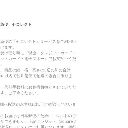
急便 e-コレクト
急便の『e-コレクト』サービスをご利用い
だけます。
品受け取り時に『現金・クレジットカード・
ビットカード・電子マネー』でお支払いくだ
い。
た、商品の縦・横・高さの3辺の和の合計
0cm以内で佐川急便で配送の場合に限りま
。
お、代引手数料はお客様負担とさせていただ
ます。ご了承ください。
沖縄へ配送のお客様は以下ご確認くださいま
。
のお届けは日本郵便のためe-コレクトのご
ができません。上記クレジット（squareメ
ル決済サービス）のご利用となります。銀行