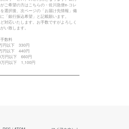
がご希望の方はこちらの・佐川急便e-コレ
トを選択後、次ページの「お届け先情報」備
欄に「銀行振込希望」と記載願います。
ほど対応いたします。お手数ですがよろしく
ねがい致します。
引手数料
万円以下 330円
万円以下 440円
0万円以下 660円
0万円以下 1,100円
RSS
/
ATOM
マイアカウント