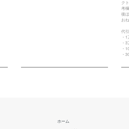
ク
考
後
お
代
・1
・3
・1
・3
ホーム