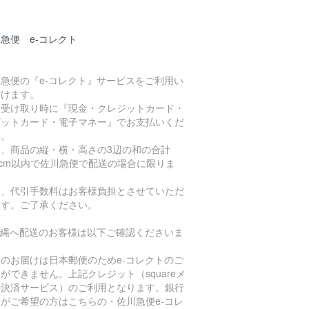
急便 e-コレクト
急便の『e-コレクト』サービスをご利用い
だけます。
品受け取り時に『現金・クレジットカード・
ビットカード・電子マネー』でお支払いくだ
い。
た、商品の縦・横・高さの3辺の和の合計
0cm以内で佐川急便で配送の場合に限りま
。
お、代引手数料はお客様負担とさせていただ
ます。ご了承ください。
沖縄へ配送のお客様は以下ご確認くださいま
。
のお届けは日本郵便のためe-コレクトのご
ができません。上記クレジット（squareメ
ル決済サービス）のご利用となります。銀行
がご希望の方はこちらの・佐川急便e-コレ