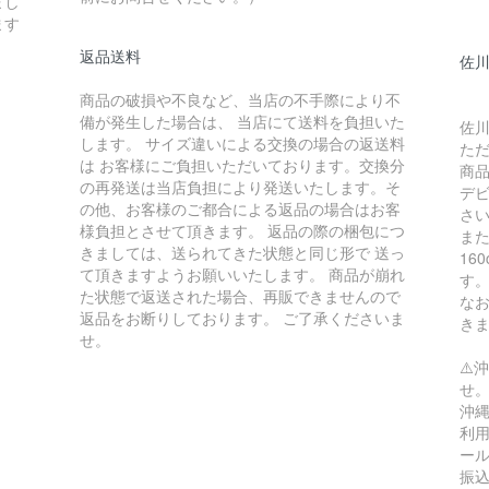
まし
ます
返品送料
佐川
商品の破損や不良など、当店の不手際により不
備が発生した場合は、 当店にて送料を負担いた
佐川
します。 サイズ違いによる交換の場合の返送料
た
は お客様にご負担いただいております。交換分
商
の再発送は当店負担により発送いたします。そ
デ
の他、お客様のご都合による返品の場合はお客
さ
様負担とさせて頂きます。 返品の際の梱包につ
ま
きましては、送られてきた状態と同じ形で 送っ
16
て頂きますようお願いいたします。 商品が崩れ
す
た状態で返送された場合、再販できませんので
な
返品をお断りしております。 ご了承くださいま
き
せ。
⚠️
せ
沖縄
利用
ー
振込