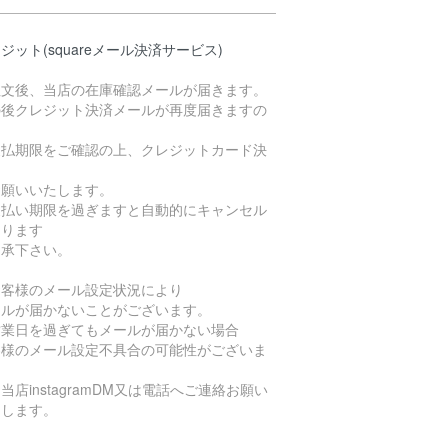
ジット(squareメール決済サービス)
注文後、当店の在庫確認メールが届きます。
の後クレジット決済メールが再度届きますの
支払期限をご確認の上、クレジットカード決
お願いいたします。
支払い期限を過ぎますと自動的にキャンセル
なります
了承下さい。
お客様のメール設定状況により
ールが届かないことがございます。
営業日を過ぎてもメールが届かない場合
客様のメール設定不具合の可能性がございま
当店instagramDM又は電話へご連絡お願い
たします。