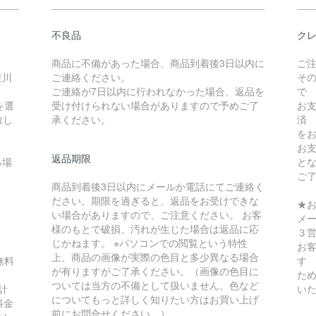
不良品
クレ
商品に不備があった場合、商品到着後3日以内に
ご
佐川
ご連絡ください。
そ
ご連絡が7日以内に行われなかった場合、返品を
で
を選
受け付けられない場合がありますので予めご了
お
致し
承ください。
済
を
お
返品期限
る場
と
ご
商品到着後3日以内にメールか電話にてご連絡く
ださい。期限を過ぎると、返品をお受けできな
★
い場合がありますので、ご注意ください。 お客
メ
様のもとで破損、汚れが生じた場合は返品に応
３
じかねます。 ※パソコンでの閲覧という特性
お
上、商品の画像が実際の色目と多少異なる場合
無料
す
が有りますがご了承ください。（画像の色目に
ため
ついては当方の不備として扱いません。色など
計
い
についてもっと詳しく知りたい方はお買い上げ
料金
前にお問合せください。）