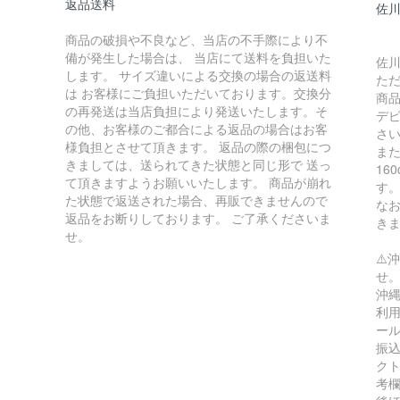
返品送料
佐川
商品の破損や不良など、当店の不手際により不
備が発生した場合は、 当店にて送料を負担いた
佐川
します。 サイズ違いによる交換の場合の返送料
た
は お客様にご負担いただいております。交換分
商
の再発送は当店負担により発送いたします。そ
デ
の他、お客様のご都合による返品の場合はお客
さ
様負担とさせて頂きます。 返品の際の梱包につ
ま
きましては、送られてきた状態と同じ形で 送っ
16
て頂きますようお願いいたします。 商品が崩れ
す
た状態で返送された場合、再販できませんので
な
返品をお断りしております。 ご了承くださいま
き
せ。
⚠️
せ
沖縄
利用
ー
振込
ク
考