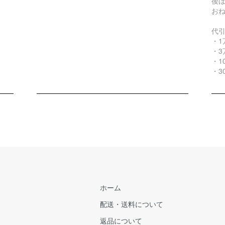
後
お
代
・1
・3
・1
・3
ホーム
配送・送料について
返品について