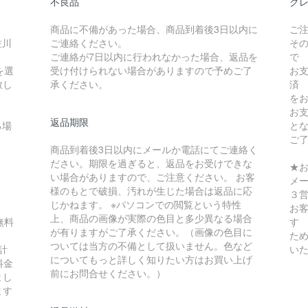
不良品
クレ
商品に不備があった場合、商品到着後3日以内に
ご
佐川
ご連絡ください。
そ
ご連絡が7日以内に行われなかった場合、返品を
で
を選
受け付けられない場合がありますので予めご了
お
致し
承ください。
済
を
お
返品期限
る場
と
ご
商品到着後3日以内にメールか電話にてご連絡く
ださい。期限を過ぎると、返品をお受けできな
★
い場合がありますので、ご注意ください。 お客
メ
様のもとで破損、汚れが生じた場合は返品に応
３
じかねます。 ※パソコンでの閲覧という特性
お
上、商品の画像が実際の色目と多少異なる場合
無料
す
が有りますがご了承ください。（画像の色目に
ため
ついては当方の不備として扱いません。色など
計
い
についてもっと詳しく知りたい方はお買い上げ
料金
前にお問合せください。）
まし
ます