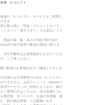
急便 e-コレクト
急便の『e-コレクト』サービスをご利用い
だけます。
品受け取り時に『現金・クレジットカード・
ビットカード・電子マネー』でお支払いくだ
い。
た、商品の縦・横・高さの3辺の和の合計
0cm以内で佐川急便で配送の場合に限りま
。
お、代引手数料はお客様負担とさせていただ
ます。ご了承ください。
沖縄へ配送のお客様は以下ご確認くださいま
。
のお届けは日本郵便のためe-コレクトのご
ができません。上記クレジット（squareメ
ル決済サービス）のご利用となります。銀行
がご希望の方はこちらの・佐川急便e-コレ
トを選択後、次ページの「お届け先情報」備
欄に「銀行振込希望」と記載願います。