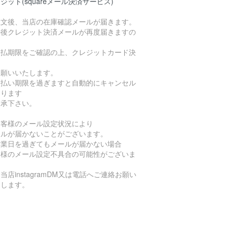
ジット(squareメール決済サービス)
注文後、当店の在庫確認メールが届きます。
の後クレジット決済メールが再度届きますの
支払期限をご確認の上、クレジットカード決
お願いいたします。
支払い期限を過ぎますと自動的にキャンセル
なります
了承下さい。
お客様のメール設定状況により
ールが届かないことがございます。
営業日を過ぎてもメールが届かない場合
客様のメール設定不具合の可能性がございま
当店instagramDM又は電話へご連絡お願い
たします。