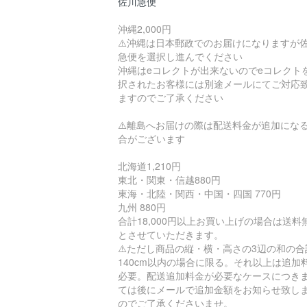
佐川急便
沖縄2,000円
⚠️沖縄は日本郵政でのお届けになりますが
急便を選択し進んでください
沖縄はeコレクトが出来ないのでeコレクト
択されたお客様には別途メールにてご対応
ますのでご了承ください
⚠️離島へお届けの際は配送料金が追加にな
合がございます
北海道1,210円
東北・関東・信越880円
東海・北陸・関西・中国・四国 770円
九州 880円
合計18,000円以上お買い上げの場合は送料
とさせていただきます。
⚠️ただし商品の縦・横・高さの3辺の和の合
140cm以内の場合に限る。それ以上は追加
必要。配送追加料金が必要なケースにつき
ては後にメールで追加金額をお知らせ致し
のでご了承くださいませ。