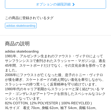
オプションの値段詳細
この商品に登録されているタグ
adidas skateboarding
商品の説明
adidas skateboarding
1981年、アルゼンチン生まれのファウスト・ヴィテロによって
サンフランシスコで創刊されたスラッシャー・マガジンは、過去
45年間、スケートボードだけでなく、その文化全体を形作ってき
ました。
2006年にファウストが亡くなった後、息子のトニー・ヴィテロ
が後を継ぎ、スケートボードの絶え間ない進化を牽引しながら、
スラッシャーの持つ荒々しく反骨精神を守り続けています。
1980年代のキャリア初期からスラッシャーと深く結びついる マ
ーク・ゴンザレスがアートワークを担当したスペシャルなコレク
ションとなっています。
82% COTTON, 12% POLYESTER ( 100% RECYCLED )
XLサイズ 着丈 70cm, 身幅 62cm, 袖下 54cm, 肩幅 51cm,