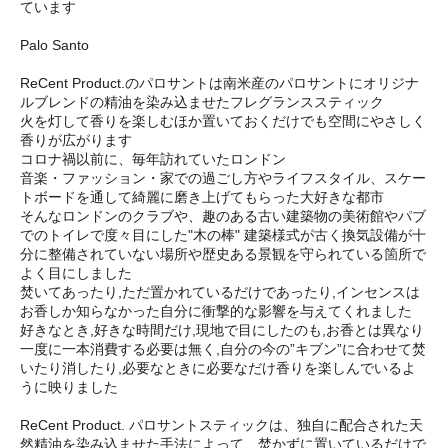
ています
Palo Santo
ReCent Product.のパロサントは南米産のパロサントにオリジナ
ルブレンドの精油を染み込ませたフレグランススティック
火を灯して香りを楽しむほか置いておくだけでも空間にやさしく
香りが広がります
コロナ禍以前に、毎年訪れていたロンドン
音楽・ファッション・家での過ごし方やライフスタイル、スケー
トボードを通して綺麗に磨き上げてもらった大好きな都市
そんなロンドンのクラブや、趣のある古い建築物の美術館やパブ
でのトイレで度々目にした"木の棒" 建築様式が古く換気設備が十
分に整備されていない場所や歴史ある景観を守られている箇所で
よく目にしました
焚いてあったり,ただ置かれているだけであったり,インセンスは
お香しか知らなかった自分に衝撃的な影響を与えてくれました
好きなとき,好きな時間だけ,現地で目にしたのも,お香とは異なり
一度に一本消費する必要は無く,自分の今の”キブン”に合わせて焚
いたり消したり,必要なときに必要なだけ香りを楽しんでいるよ
うに映りました
ReCent Product. パロサントスティックは、独自に配合された天
然精油を染み込ませた手法によって、焚かずに置いているだけで