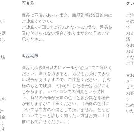
不良品
クレ
商品に不備があった場合、商品到着後3日以内に
ご
佐川
ご連絡ください。
そ
ご連絡が7日以内に行われなかった場合、返品を
で
を選
受け付けられない場合がありますので予めご了
お
致し
承ください。
済
を
お
返品期限
る場
と
ご
商品到着後3日以内にメールか電話にてご連絡く
ださい。期限を過ぎると、返品をお受けできな
★
い場合がありますので、ご注意ください。 お客
メ
様のもとで破損、汚れが生じた場合は返品に応
３
じかねます。 ※パソコンでの閲覧という特性
お
上、商品の画像が実際の色目と多少異なる場合
無料
す
が有りますがご了承ください。（画像の色目に
ため
ついては当方の不備として扱いません。色など
計
い
についてもっと詳しく知りたい方はお買い上げ
料金
前にお問合せください。）
まし
ます