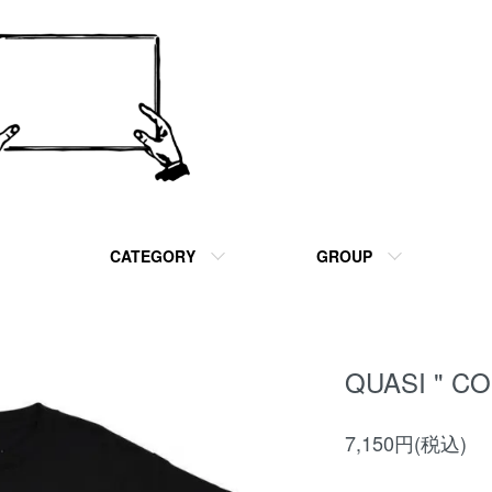
CATEGORY
GROUP
QUASI " C
7,150円(税込)