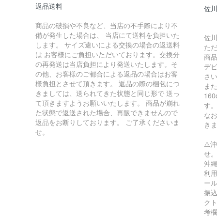
返品送料
佐川
商品の破損や不良など、当店の不手際により不
備が発生した場合は、 当店にて送料を負担いた
佐川
します。 サイズ違いによる交換の場合の返送料
た
は お客様にご負担いただいております。交換分
商
の再発送は当店負担により発送いたします。そ
デ
の他、お客様のご都合による返品の場合はお客
さ
様負担とさせて頂きます。 返品の際の梱包につ
ま
きましては、送られてきた状態と同じ形で 送っ
16
て頂きますようお願いいたします。 商品が崩れ
す
た状態で返送された場合、再販できませんので
な
返品をお断りしております。 ご了承くださいま
き
せ。
⚠️
せ
沖縄
利用
ー
振込
ク
考