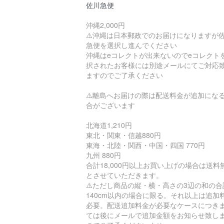
佐川急便
沖縄2,000円
⚠️沖縄は日本郵政でのお届けになりますが
急便を選択し進んでください
沖縄はeコレクトが出来ないのでeコレクト
択されたお客様には別途メールにてご対応
ますのでご了承ください
⚠️離島へお届けの際は配送料金が追加にな
合がございます
北海道1,210円
東北・関東・信越880円
東海・北陸・関西・中国・四国 770円
九州 880円
合計18,000円以上お買い上げの場合は送料
とさせていただきます。
⚠️ただし商品の縦・横・高さの3辺の和の合
140cm以内の場合に限る。それ以上は追加
必要。配送追加料金が必要なケースにつき
ては後にメールで追加金額をお知らせ致し