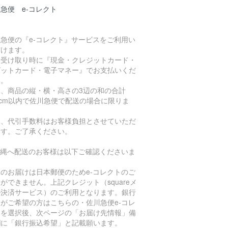
急便 e-コレクト
急便の『e-コレクト』サービスをご利用い
だけます。
品受け取り時に『現金・クレジットカード・
ビットカード・電子マネー』でお支払いくだ
い。
た、商品の縦・横・高さの3辺の和の合計
0cm以内で佐川急便で配送の場合に限りま
。
お、代引手数料はお客様負担とさせていただ
ます。ご了承ください。
沖縄へ配送のお客様は以下ご確認くださいま
。
のお届けは日本郵便のためe-コレクトのご
ができません。上記クレジット（squareメ
ル決済サービス）のご利用となります。銀行
がご希望の方はこちらの・佐川急便e-コレ
トを選択後、次ページの「お届け先情報」備
欄に「銀行振込希望」と記載願います。