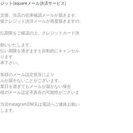
ジット(squareメール決済サービス)
注文後、当店の在庫確認メールが届きます。
の後クレジット決済メールが再度届きますの
支払期限をご確認の上、クレジットカード決
お願いいたします。
支払い期限を過ぎますと自動的にキャンセル
なります
了承下さい。
お客様のメール設定状況により
ールが届かないことがございます。
営業日を過ぎてもメールが届かない場合
客様のメール設定不具合の可能性がございま
当店instagramDM又は電話へご連絡お願い
たします。