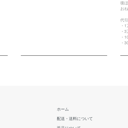
後
お
代
・1
・3
・1
・3
ホーム
配送・送料について
返品について