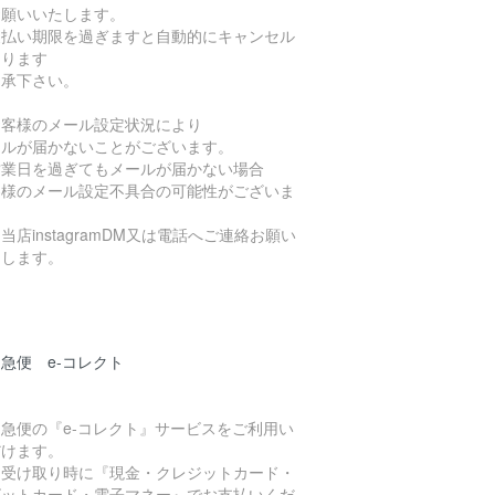
お願いいたします。
支払い期限を過ぎますと自動的にキャンセル
なります
了承下さい。
お客様のメール設定状況により
ールが届かないことがございます。
営業日を過ぎてもメールが届かない場合
客様のメール設定不具合の可能性がございま
当店instagramDM又は電話へご連絡お願い
たします。
急便 e-コレクト
急便の『e-コレクト』サービスをご利用い
だけます。
品受け取り時に『現金・クレジットカード・
ビットカード・電子マネー』でお支払いくだ