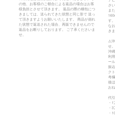
の他、お客様のご都合による返品の場合はお客
さ
様負担とさせて頂きます。 返品の際の梱包につ
ま
きましては、送られてきた状態と同じ形で 送っ
16
て頂きますようお願いいたします。 商品が崩れ
す
た状態で返送された場合、再販できませんので
な
返品をお断りしております。 ご了承くださいま
き
せ。
⚠️
せ
沖縄
利用
ー
振込
ク
考
後
お
代
・1
・3
・1