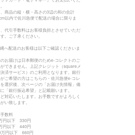
い。
た、商品の縦・横・高さの3辺の和の合計
0cm以内で佐川急便で配送の場合に限りま
。
お、代引手数料はお客様負担とさせていただ
ます。ご了承ください。
沖縄へ配送のお客様は以下ご確認くださいま
。
のお届けは日本郵便のためe-コレクトのご
ができません。上記クレジット（squareメ
ル決済サービス）のご利用となります。銀行
がご希望の方はこちらの・佐川急便e-コレ
トを選択後、次ページの「お届け先情報」備
欄に「銀行振込希望」と記載願います。
ほど対応いたします。お手数ですがよろしく
ねがい致します。
引手数料
万円以下 330円
万円以下 440円
0万円以下 660円