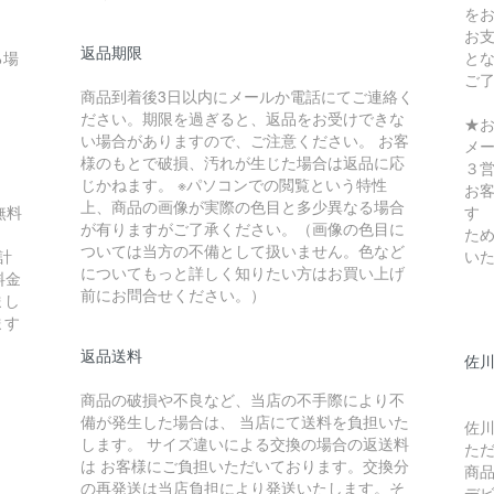
を
お
返品期限
る場
と
ご
商品到着後3日以内にメールか電話にてご連絡く
ださい。期限を過ぎると、返品をお受けできな
★
い場合がありますので、ご注意ください。 お客
メ
様のもとで破損、汚れが生じた場合は返品に応
３
じかねます。 ※パソコンでの閲覧という特性
お
上、商品の画像が実際の色目と多少異なる場合
無料
す
が有りますがご了承ください。（画像の色目に
ため
ついては当方の不備として扱いません。色など
計
い
についてもっと詳しく知りたい方はお買い上げ
料金
前にお問合せください。）
まし
ます
返品送料
佐川
商品の破損や不良など、当店の不手際により不
備が発生した場合は、 当店にて送料を負担いた
佐川
します。 サイズ違いによる交換の場合の返送料
た
は お客様にご負担いただいております。交換分
商
の再発送は当店負担により発送いたします。そ
デ