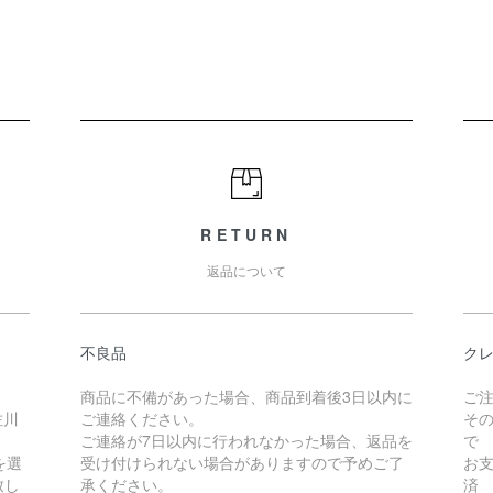
RETURN
返品について
不良品
クレ
商品に不備があった場合、商品到着後3日以内に
ご
佐川
ご連絡ください。
そ
ご連絡が7日以内に行われなかった場合、返品を
で
を選
受け付けられない場合がありますので予めご了
お
致し
承ください。
済