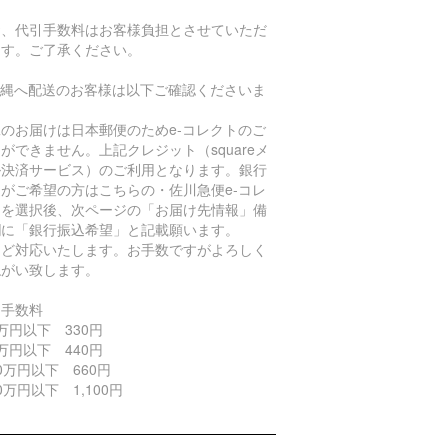
。
お、代引手数料はお客様負担とさせていただ
ます。ご了承ください。
沖縄へ配送のお客様は以下ご確認くださいま
。
のお届けは日本郵便のためe-コレクトのご
ができません。上記クレジット（squareメ
ル決済サービス）のご利用となります。銀行
がご希望の方はこちらの・佐川急便e-コレ
トを選択後、次ページの「お届け先情報」備
欄に「銀行振込希望」と記載願います。
ほど対応いたします。お手数ですがよろしく
ねがい致します。
引手数料
万円以下 330円
万円以下 440円
0万円以下 660円
0万円以下 1,100円