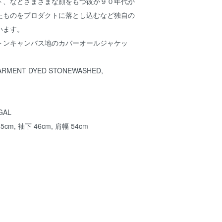
ト、などさまざまな顔をもつ彼が９０年代か
たものをプロダクトに落とし込むなど独自の
います。
トンキャンバス地のカバーオールジャケッ
GARMENT DYED STONEWASHED,
GAL
65cm, 袖下 46cm, 肩幅 54cm