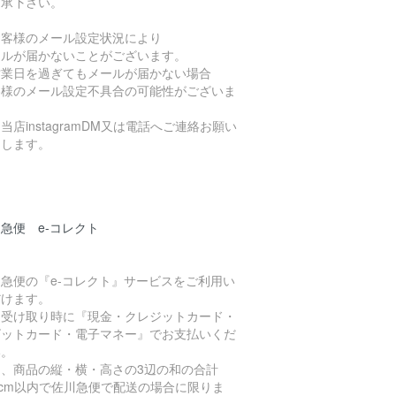
了承下さい。
お客様のメール設定状況により
ールが届かないことがございます。
営業日を過ぎてもメールが届かない場合
客様のメール設定不具合の可能性がございま
当店instagramDM又は電話へご連絡お願い
たします。
急便 e-コレクト
急便の『e-コレクト』サービスをご利用い
だけます。
品受け取り時に『現金・クレジットカード・
ビットカード・電子マネー』でお支払いくだ
い。
た、商品の縦・横・高さの3辺の和の合計
0cm以内で佐川急便で配送の場合に限りま