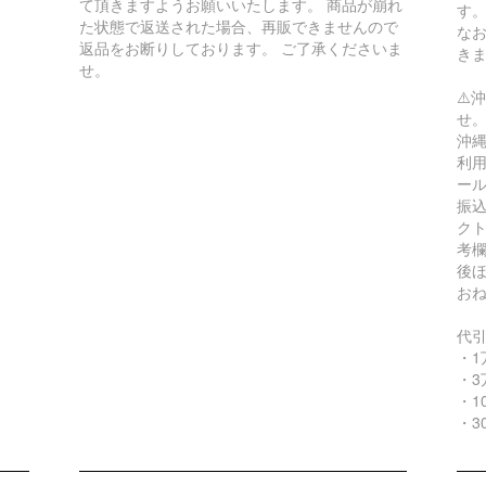
て頂きますようお願いいたします。 商品が崩れ
す
た状態で返送された場合、再販できませんので
な
返品をお断りしております。 ご了承くださいま
き
せ。
⚠️
せ
沖縄
利用
ー
振込
ク
考
後
お
代
・1
・3
・1
・3