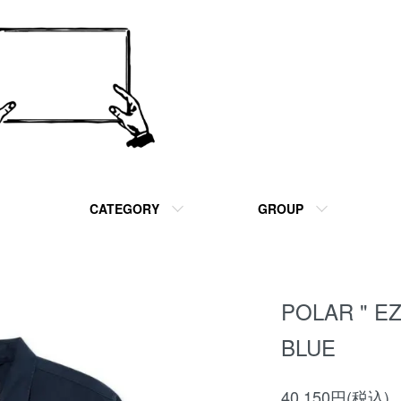
CATEGORY
GROUP
POLAR " E
BLUE
40,150円(税込)