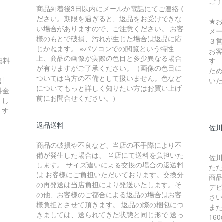
ご
商品到着後3日以内にメールか電話にてご連絡く
ださい。期限を過ぎると、返品をお受けできな
★
い場合がありますので、ご注意ください。 お客
メ
様のもとで破損、汚れが生じた場合は返品に応
３
じかねます。 ※パソコンでの閲覧という特性
お
上、商品の画像が実際の色目と多少異なる場合
無料
す
が有りますがご了承ください。（画像の色目に
ため
ついては当方の不備として扱いません。色など
計
い
についてもっと詳しく知りたい方はお買い上げ
料金
前にお問合せください。）
まし
ます
返品送料
佐川
商品の破損や不良など、当店の不手際により不
備が発生した場合は、 当店にて送料を負担いた
佐川
します。 サイズ違いによる交換の場合の返送料
た
は お客様にご負担いただいております。交換分
商
の再発送は当店負担により発送いたします。そ
デ
の他、お客様のご都合による返品の場合はお客
さ
様負担とさせて頂きます。 返品の際の梱包につ
ま
きましては、送られてきた状態と同じ形で 送っ
16