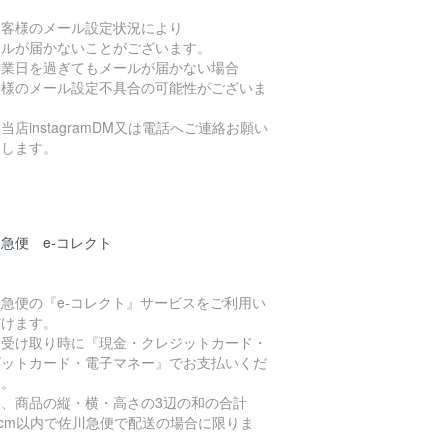
お客様のメール設定状況により
ールが届かないことがございます。
営業日を過ぎてもメールが届かない場合
客様のメール設定不具合の可能性がございま
当店instagramDM又は電話へご連絡お願い
たします。
急便 e-コレクト
急便の『e-コレクト』サービスをご利用い
だけます。
品受け取り時に『現金・クレジットカード・
ビットカード・電子マネー』でお支払いくだ
い。
た、商品の縦・横・高さの3辺の和の合計
0cm以内で佐川急便で配送の場合に限りま
。