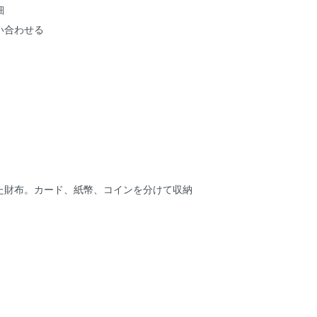
細
い合わせる
た財布。カード、紙幣、コインを分けて収納
。