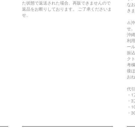
た状態で返送された場合、再販できませんので
な
返品をお断りしております。 ご了承くださいま
き
せ。
⚠️
せ
沖縄
利用
ー
振込
ク
考
後
お
代
・1
・3
・1
・3