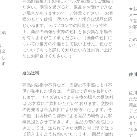
商品到着後3日以内にメールか電話にてご連絡く
ださい。期限を過ぎると、返品をお受けできな
★
い場合がありますので、ご注意ください。 お客
メ
様のもとで破損、汚れが生じた場合は返品に応
３
じかねます。 ※パソコンでの閲覧という特性
お
上、商品の画像が実際の色目と多少異なる場合
無料
す
が有りますがご了承ください。（画像の色目に
ため
ついては当方の不備として扱いません。色など
計
い
についてもっと詳しく知りたい方はお買い上げ
料金
前にお問合せください。）
まし
ます
返品送料
佐川
商品の破損や不良など、当店の不手際により不
備が発生した場合は、 当店にて送料を負担いた
佐川
します。 サイズ違いによる交換の場合の返送料
た
は お客様にご負担いただいております。交換分
商
の再発送は当店負担により発送いたします。そ
デ
の他、お客様のご都合による返品の場合はお客
さ
様負担とさせて頂きます。 返品の際の梱包につ
ま
きましては、送られてきた状態と同じ形で 送っ
16
て頂きますようお願いいたします。 商品が崩れ
す