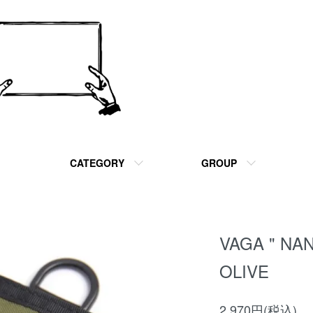
CATEGORY
GROUP
VAGA " NA
OLIVE
2,970円(税込)