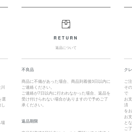
RETURN
返品について
不良品
クレ
商品に不備があった場合、商品到着後3日以内に
ご
佐川
ご連絡ください。
そ
ご連絡が7日以内に行われなかった場合、返品を
で
を選
受け付けられない場合がありますので予めご了
お
致し
承ください。
済
を
お
返品期限
る場
と
ご