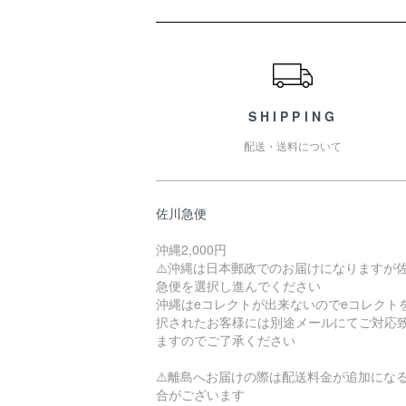
ショッピングガイド
SHIPPING
配送・送料について
佐川急便
沖縄2,000円
⚠️沖縄は日本郵政でのお届けになりますが
急便を選択し進んでください
沖縄はeコレクトが出来ないのでeコレクト
択されたお客様には別途メールにてご対応
ますのでご了承ください
⚠️離島へお届けの際は配送料金が追加にな
合がございます