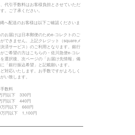
お、代引手数料はお客様負担とさせていただ
ます。ご了承ください。
沖縄へ配送のお客様は以下ご確認くださいま
。
のお届けは日本郵便のためe-コレクトのご
ができません。上記クレジット（squareメ
ル決済サービス）のご利用となります。銀行
がご希望の方はこちらの・佐川急便e-コレ
トを選択後、次ページの「お届け先情報」備
欄に「銀行振込希望」と記載願います。
ほど対応いたします。お手数ですがよろしく
ねがい致します。
引手数料
万円以下 330円
万円以下 440円
0万円以下 660円
0万円以下 1,100円