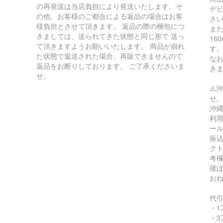
の再発送は当店負担により発送いたします。そ
デ
の他、お客様のご都合による返品の場合はお客
さ
様負担とさせて頂きます。 返品の際の梱包につ
ま
きましては、送られてきた状態と同じ形で 送っ
16
て頂きますようお願いいたします。 商品が崩れ
す
た状態で返送された場合、再販できませんので
な
返品をお断りしております。 ご了承くださいま
き
せ。
⚠️
せ
沖縄
利用
ー
振込
ク
考
後
お
代
・1
・3