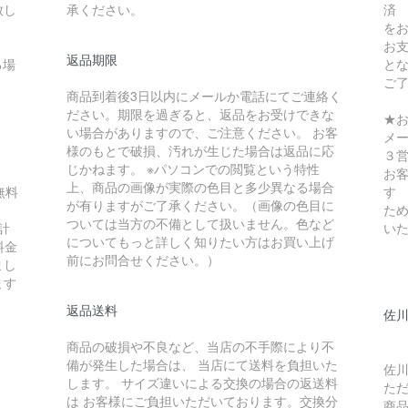
致し
承ください。
済
を
お
返品期限
る場
と
ご
商品到着後3日以内にメールか電話にてご連絡く
ださい。期限を過ぎると、返品をお受けできな
★
い場合がありますので、ご注意ください。 お客
メ
様のもとで破損、汚れが生じた場合は返品に応
３
じかねます。 ※パソコンでの閲覧という特性
お
上、商品の画像が実際の色目と多少異なる場合
無料
す
が有りますがご了承ください。（画像の色目に
ため
ついては当方の不備として扱いません。色など
計
い
についてもっと詳しく知りたい方はお買い上げ
料金
前にお問合せください。）
まし
ます
返品送料
佐川
商品の破損や不良など、当店の不手際により不
備が発生した場合は、 当店にて送料を負担いた
佐川
します。 サイズ違いによる交換の場合の返送料
た
は お客様にご負担いただいております。交換分
商