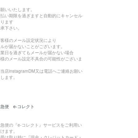
お願いいたします。
支払い期限を過ぎますと自動的にキャンセル
なります
了承下さい。
お客様のメール設定状況により
ールが届かないことがございます。
営業日を過ぎてもメールが届かない場合
客様のメール設定不具合の可能性がございま
当店instagramDM又は電話へご連絡お願い
たします。
急便 e-コレクト
急便の『e-コレクト』サービスをご利用い
だけます。
品受け取り時に『現金・クレジットカード・