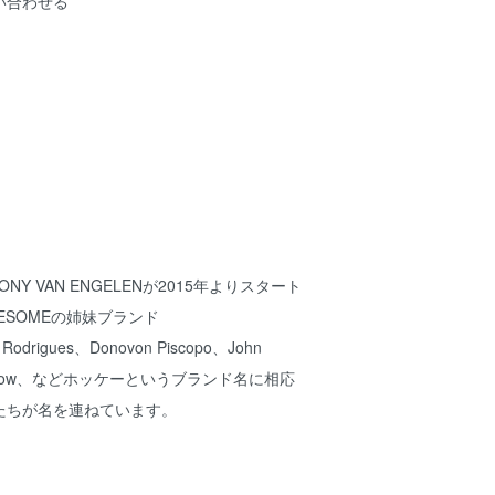
い合わせる
THONY VAN ENGELENが2015年よりスタート
WESOMEの姉妹ブランド
n Rodrigues、Donovon Piscopo、John
en Kadow、などホッケーというブランド名に相応
たちが名を連ねています。