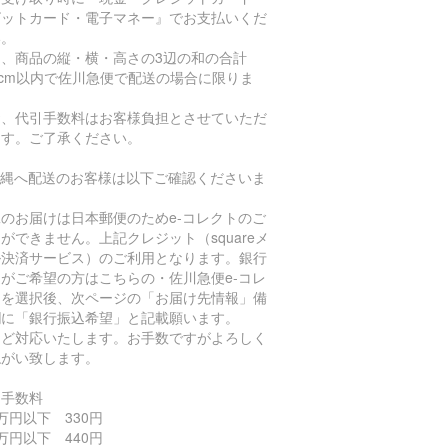
ビットカード・電子マネー』でお支払いくだ
い。
た、商品の縦・横・高さの3辺の和の合計
0cm以内で佐川急便で配送の場合に限りま
。
お、代引手数料はお客様負担とさせていただ
ます。ご了承ください。
沖縄へ配送のお客様は以下ご確認くださいま
。
のお届けは日本郵便のためe-コレクトのご
ができません。上記クレジット（squareメ
ル決済サービス）のご利用となります。銀行
がご希望の方はこちらの・佐川急便e-コレ
トを選択後、次ページの「お届け先情報」備
欄に「銀行振込希望」と記載願います。
ほど対応いたします。お手数ですがよろしく
ねがい致します。
引手数料
万円以下 330円
万円以下 440円