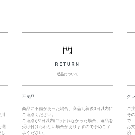
RETURN
返品について
不良品
クレ
商品に不備があった場合、商品到着後3日以内に
ご
佐川
ご連絡ください。
そ
ご連絡が7日以内に行われなかった場合、返品を
で
を選
受け付けられない場合がありますので予めご了
お
致し
承ください。
済