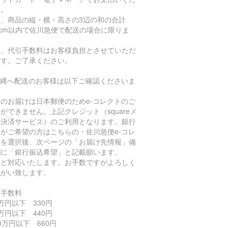
い。
た、商品の縦・横・高さの3辺の和の合計
0cm以内で佐川急便で配送の場合に限りま
。
お、代引手数料はお客様負担とさせていただ
ます。ご了承ください。
沖縄へ配送のお客様は以下ご確認くださいま
。
のお届けは日本郵便のためe-コレクトのご
ができません。上記クレジット（squareメ
ル決済サービス）のご利用となります。銀行
がご希望の方はこちらの・佐川急便e-コレ
トを選択後、次ページの「お届け先情報」備
欄に「銀行振込希望」と記載願います。
ほど対応いたします。お手数ですがよろしく
ねがい致します。
引手数料
万円以下 330円
万円以下 440円
0万円以下 660円