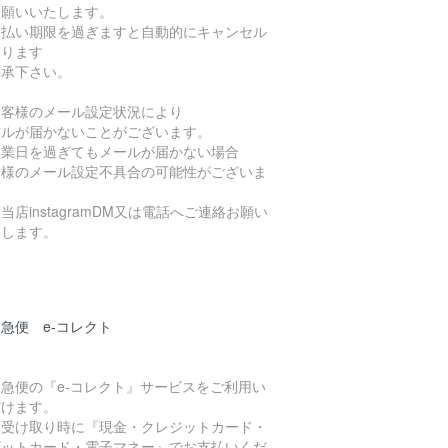
お願いいたします。
支払い期限を過ぎますと自動的にキャンセル
なります
了承下さい。
お客様のメール設定状況により
ールが届かないことがございます。
営業日を過ぎてもメールが届かない場合
客様のメール設定不具合の可能性がございま
当店instagramDM又は電話へご連絡お願い
たします。
急便 e-コレクト
急便の『e-コレクト』サービスをご利用い
だけます。
品受け取り時に『現金・クレジットカード・
ビットカード・電子マネー』でお支払いくだ