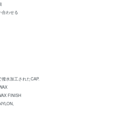
細
い合わせる
撥水加工されたCAP.
WAX
AX FINISH
NYLON,