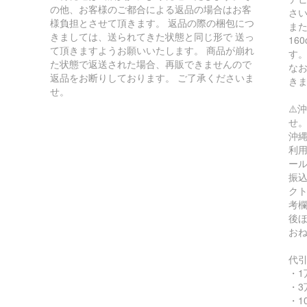
の他、お客様のご都合による返品の場合はお客
さ
様負担とさせて頂きます。 返品の際の梱包につ
ま
きましては、送られてきた状態と同じ形で 送っ
16
て頂きますようお願いいたします。 商品が崩れ
す
た状態で返送された場合、再販できませんので
な
返品をお断りしております。 ご了承くださいま
き
せ。
⚠️
せ
沖縄
利用
ー
振込
ク
考
後
お
代
・1
・3
・1