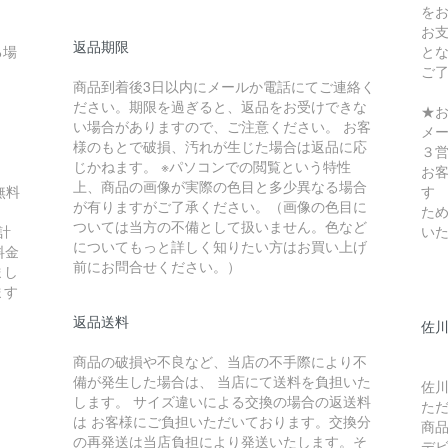
を
お
返品期限
る場
と
ご
商品到着後3日以内にメールか電話にてご連絡く
ださい。期限を過ぎると、返品をお受けできな
★
い場合がありますので、ご注意ください。 お客
メ
様のもとで破損、汚れが生じた場合は返品に応
３
じかねます。 ※パソコンでの閲覧という特性
お
上、商品の画像が実際の色目と多少異なる場合
無料
す
が有りますがご了承ください。（画像の色目に
ため
ついては当方の不備として扱いません。色など
計
い
についてもっと詳しく知りたい方はお買い上げ
料金
前にお問合せください。）
まし
ます
返品送料
佐川
商品の破損や不良など、当店の不手際により不
備が発生した場合は、 当店にて送料を負担いた
佐川
します。 サイズ違いによる交換の場合の返送料
た
は お客様にご負担いただいております。交換分
商
の再発送は当店負担により発送いたします。そ
デ