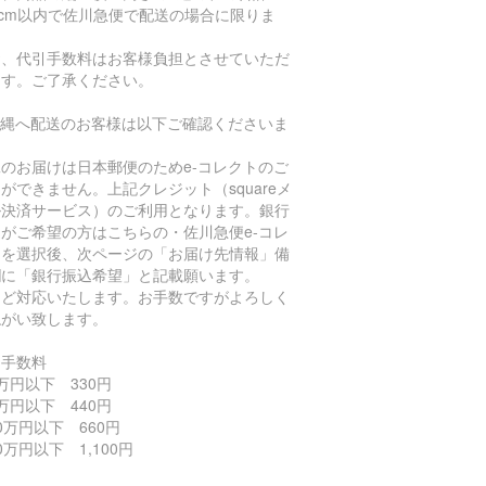
0cm以内で佐川急便で配送の場合に限りま
。
お、代引手数料はお客様負担とさせていただ
ます。ご了承ください。
沖縄へ配送のお客様は以下ご確認くださいま
。
のお届けは日本郵便のためe-コレクトのご
ができません。上記クレジット（squareメ
ル決済サービス）のご利用となります。銀行
がご希望の方はこちらの・佐川急便e-コレ
トを選択後、次ページの「お届け先情報」備
欄に「銀行振込希望」と記載願います。
ほど対応いたします。お手数ですがよろしく
ねがい致します。
引手数料
万円以下 330円
万円以下 440円
0万円以下 660円
0万円以下 1,100円