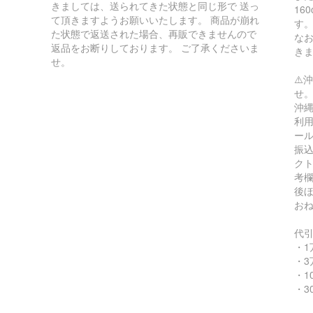
きましては、送られてきた状態と同じ形で 送っ
16
て頂きますようお願いいたします。 商品が崩れ
す
た状態で返送された場合、再販できませんので
な
返品をお断りしております。 ご了承くださいま
き
せ。
⚠️
せ
沖縄
利用
ー
振込
ク
考
後
お
代
・1
・3
・1
・3