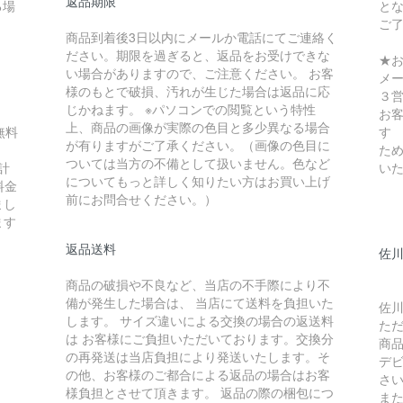
返品期限
る場
と
ご
商品到着後3日以内にメールか電話にてご連絡く
ださい。期限を過ぎると、返品をお受けできな
★
い場合がありますので、ご注意ください。 お客
メ
様のもとで破損、汚れが生じた場合は返品に応
３
じかねます。 ※パソコンでの閲覧という特性
お
上、商品の画像が実際の色目と多少異なる場合
無料
す
が有りますがご了承ください。（画像の色目に
ため
ついては当方の不備として扱いません。色など
計
い
についてもっと詳しく知りたい方はお買い上げ
料金
前にお問合せください。）
まし
ます
返品送料
佐川
商品の破損や不良など、当店の不手際により不
備が発生した場合は、 当店にて送料を負担いた
佐川
します。 サイズ違いによる交換の場合の返送料
た
は お客様にご負担いただいております。交換分
商
の再発送は当店負担により発送いたします。そ
デ
の他、お客様のご都合による返品の場合はお客
さ
様負担とさせて頂きます。 返品の際の梱包につ
ま