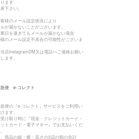
なります
了承下さい。
お客様のメール設定状況により
ールが届かないことがございます。
営業日を過ぎてもメールが届かない場合
客様のメール設定不具合の可能性がございま
当店instagramDM又は電話へご連絡お願い
たします。
急便 e-コレクト
急便の『e-コレクト』サービスをご利用い
だけます。
品受け取り時に『現金・クレジットカード・
ビットカード・電子マネー』でお支払いくだ
い。
た、商品の縦・横・高さの3辺の和の合計