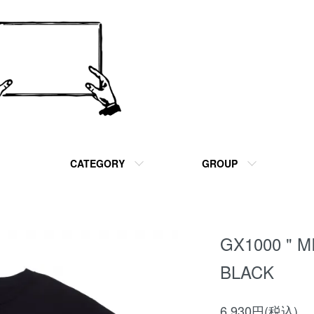
CATEGORY
GROUP
GX1000 " M
BLACK
6,930円(税込)