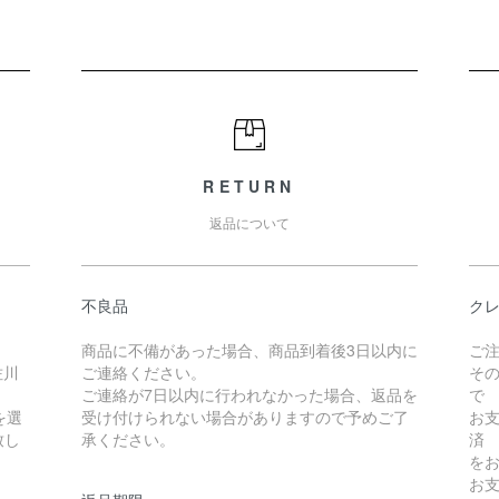
RETURN
返品について
不良品
クレ
商品に不備があった場合、商品到着後3日以内に
ご
佐川
ご連絡ください。
そ
ご連絡が7日以内に行われなかった場合、返品を
で
を選
受け付けられない場合がありますので予めご了
お
致し
承ください。
済
を
お