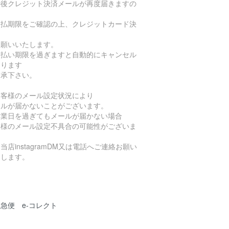
の後クレジット決済メールが再度届きますの
支払期限をご確認の上、クレジットカード決
お願いいたします。
支払い期限を過ぎますと自動的にキャンセル
なります
了承下さい。
お客様のメール設定状況により
ールが届かないことがございます。
営業日を過ぎてもメールが届かない場合
客様のメール設定不具合の可能性がございま
当店instagramDM又は電話へご連絡お願い
たします。
急便 e-コレクト