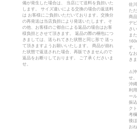
備が発生した場合は、 当店にて送料を負担いた
佐川
します。 サイズ違いによる交換の場合の返送料
た
は お客様にご負担いただいております。交換分
商
の再発送は当店負担により発送いたします。そ
デ
の他、お客様のご都合による返品の場合はお客
さ
様負担とさせて頂きます。 返品の際の梱包につ
ま
きましては、送られてきた状態と同じ形で 送っ
16
て頂きますようお願いいたします。 商品が崩れ
す
た状態で返送された場合、再販できませんので
な
返品をお断りしております。 ご了承くださいま
き
せ。
⚠️
せ
沖縄
利用
ー
振込
ク
考
後
お