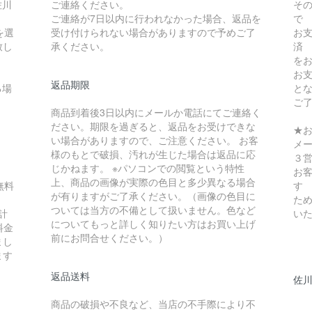
佐川
ご連絡ください。
そ
ご連絡が7日以内に行われなかった場合、返品を
で
を選
受け付けられない場合がありますので予めご了
お
致し
承ください。
済
を
お
返品期限
る場
と
ご
商品到着後3日以内にメールか電話にてご連絡く
ださい。期限を過ぎると、返品をお受けできな
★
い場合がありますので、ご注意ください。 お客
メ
様のもとで破損、汚れが生じた場合は返品に応
３
じかねます。 ※パソコンでの閲覧という特性
お
上、商品の画像が実際の色目と多少異なる場合
無料
す
が有りますがご了承ください。（画像の色目に
ため
ついては当方の不備として扱いません。色など
計
い
についてもっと詳しく知りたい方はお買い上げ
料金
前にお問合せください。）
まし
ます
返品送料
佐川
商品の破損や不良など、当店の不手際により不