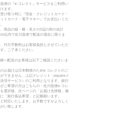
急便の『e-コレクト』サービスをご利用い
だけます。
品受け取り時に『現金・クレジットカード・
ビットカード・電子マネー』でお支払いくだ
い。
た、商品の縦・横・高さの3辺の和の合計
0cm以内で佐川急便で配送の場合に限りま
。
お、代引手数料はお客様負担とさせていただ
ます。ご了承ください。
沖縄へ配送のお客様は以下ご確認くださいま
。
のお届けは日本郵便のためe-コレクトのご
ができません。上記クレジット（squareメ
ル決済サービス）のご利用となります。銀行
がご希望の方はこちらの・佐川急便e-コレ
トを選択後、次ページの「お届け先情報」備
欄に「銀行振込希望」と記載願います。
ほど対応いたします。お手数ですがよろしく
ねがい致します。