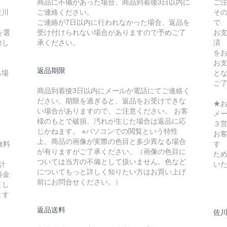
商品に不備があった場合、商品到着後3日以内に
ご
佐川
ご連絡ください。
そ
ご連絡が7日以内に行われなかった場合、返品を
で
を選
受け付けられない場合がありますので予めご了
お
致し
承ください。
済
を
お
返品期限
る場
と
ご
商品到着後3日以内にメールか電話にてご連絡く
ださい。期限を過ぎると、返品をお受けできな
★
い場合がありますので、ご注意ください。 お客
メ
様のもとで破損、汚れが生じた場合は返品に応
３
じかねます。 ※パソコンでの閲覧という特性
お
上、商品の画像が実際の色目と多少異なる場合
無料
す
が有りますがご了承ください。（画像の色目に
ため
ついては当方の不備として扱いません。色など
計
い
についてもっと詳しく知りたい方はお買い上げ
料金
前にお問合せください。）
まし
ます
返品送料
佐川