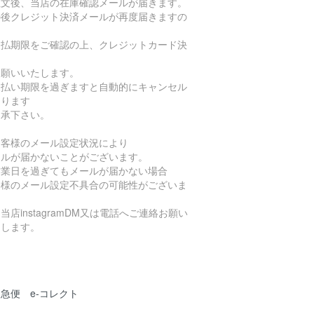
注文後、当店の在庫確認メールが届きます。
の後クレジット決済メールが再度届きますの
支払期限をご確認の上、クレジットカード決
お願いいたします。
支払い期限を過ぎますと自動的にキャンセル
なります
了承下さい。
お客様のメール設定状況により
ールが届かないことがございます。
営業日を過ぎてもメールが届かない場合
客様のメール設定不具合の可能性がございま
当店instagramDM又は電話へご連絡お願い
たします。
急便 e-コレクト