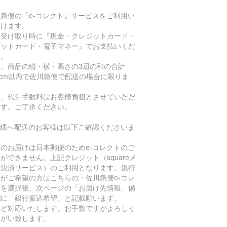
急便の『e-コレクト』サービスをご利用い
だけます。
品受け取り時に『現金・クレジットカード・
ビットカード・電子マネー』でお支払いくだ
い。
た、商品の縦・横・高さの3辺の和の合計
0cm以内で佐川急便で配送の場合に限りま
。
お、代引手数料はお客様負担とさせていただ
ます。ご了承ください。
沖縄へ配送のお客様は以下ご確認くださいま
。
のお届けは日本郵便のためe-コレクトのご
ができません。上記クレジット（squareメ
ル決済サービス）のご利用となります。銀行
がご希望の方はこちらの・佐川急便e-コレ
トを選択後、次ページの「お届け先情報」備
欄に「銀行振込希望」と記載願います。
ほど対応いたします。お手数ですがよろしく
ねがい致します。