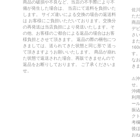
商品の破損や不良など、当店の不手際により不
備が発生した場合は、 当店にて送料を負担いた
佐川
します。 サイズ違いによる交換の場合の返送料
た
は お客様にご負担いただいております。交換分
商
の再発送は当店負担により発送いたします。そ
デ
の他、お客様のご都合による返品の場合はお客
さ
様負担とさせて頂きます。 返品の際の梱包につ
ま
きましては、送られてきた状態と同じ形で 送っ
16
て頂きますようお願いいたします。 商品が崩れ
す
た状態で返送された場合、再販できませんので
な
返品をお断りしております。 ご了承くださいま
き
せ。
⚠️
せ
沖縄
利用
ー
振込
ク
考
後
お