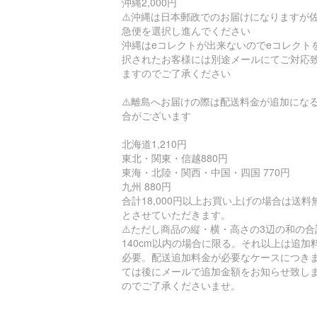
沖縄2,000円
⚠️沖縄は日本郵政でのお届けになりますが
急便を選択し進んでください
沖縄はeコレクトが出来ないのでeコレクト
択されたお客様には別途メールにてご対応
ますのでご了承ください
⚠️離島へお届けの際は配送料金が追加にな
合がございます
北海道1,210円
東北・関東・信越880円
東海・北陸・関西・中国・四国 770円
九州 880円
合計18,000円以上お買い上げの場合は送料
とさせていただきます。
⚠️ただし商品の縦・横・高さの3辺の和の合
140cm以内の場合に限る。それ以上は追加
必要。配送追加料金が必要なケースにつき
ては後にメールで追加金額をお知らせ致し
のでご了承くださいませ。