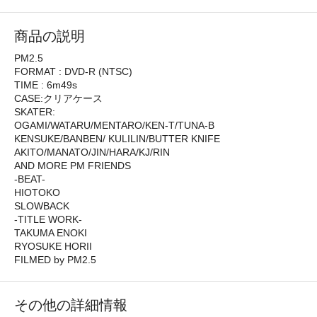
商品の説明
PM2.5
FORMAT : DVD-R (NTSC)
TIME : 6m49s
CASE:クリアケース
SKATER:
OGAMI/WATARU/MENTARO/KEN-T/TUNA-B
KENSUKE/BANBEN/ KULILIN/BUTTER KNIFE
AKITO/MANATO/JIN/HARA/KJ/RIN
AND MORE PM FRIENDS
-BEAT-
HIOTOKO
SLOWBACK
-TITLE WORK-
TAKUMA ENOKI
RYOSUKE HORII
FILMED by PM2.5
その他の詳細情報