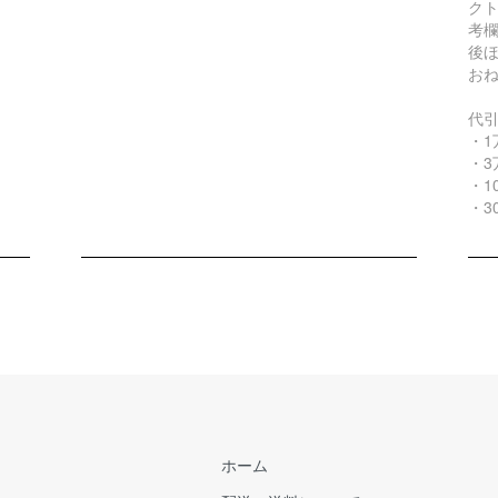
ク
考
後
お
代
・1
・3
・1
・3
ホーム