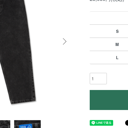
S
M
L