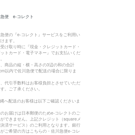
急便 e-コレクト
急便の『e-コレクト』サービスをご利用い
だけます。
品受け取り時に『現金・クレジットカード・
ビットカード・電子マネー』でお支払いくだ
い。
た、商品の縦・横・高さの3辺の和の合計
0cm以内で佐川急便で配送の場合に限りま
。
お、代引手数料はお客様負担とさせていただ
ます。ご了承ください。
沖縄へ配送のお客様は以下ご確認くださいま
。
のお届けは日本郵便のためe-コレクトのご
ができません。上記クレジット（squareメ
ル決済サービス）のご利用となります。銀行
がご希望の方はこちらの・佐川急便e-コレ