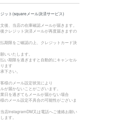
ジット(squareメール決済サービス)
注文後、当店の在庫確認メールが届きます。
の後クレジット決済メールが再度届きますの
支払期限をご確認の上、クレジットカード決
お願いいたします。
支払い期限を過ぎますと自動的にキャンセル
なります
了承下さい。
お客様のメール設定状況により
ールが届かないことがございます。
営業日を過ぎてもメールが届かない場合
客様のメール設定不具合の可能性がございま
当店instagramDM又は電話へご連絡お願い
たします。