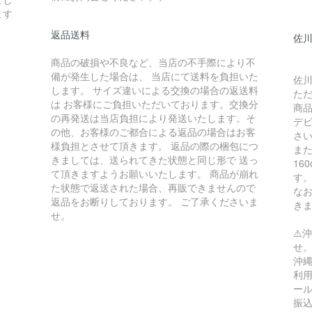
ます
返品送料
佐川
商品の破損や不良など、当店の不手際により不
備が発生した場合は、 当店にて送料を負担いた
佐川
します。 サイズ違いによる交換の場合の返送料
た
は お客様にご負担いただいております。交換分
商
の再発送は当店負担により発送いたします。そ
デ
の他、お客様のご都合による返品の場合はお客
さ
様負担とさせて頂きます。 返品の際の梱包につ
ま
きましては、送られてきた状態と同じ形で 送っ
16
て頂きますようお願いいたします。 商品が崩れ
す
た状態で返送された場合、再販できませんので
な
返品をお断りしております。 ご了承くださいま
き
せ。
⚠️
せ
沖縄
利用
ー
振込