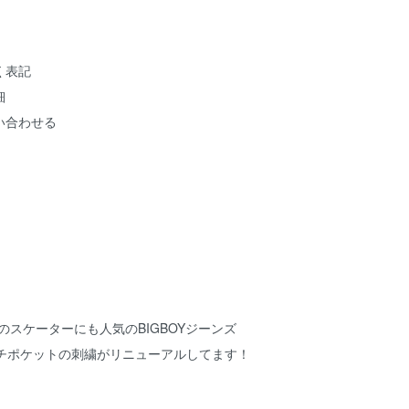
く表記
細
い合わせる
外のスケーターにも人気のBIGBOYジーンズ
ウォッチポケットの刺繍がリニューアルしてます！