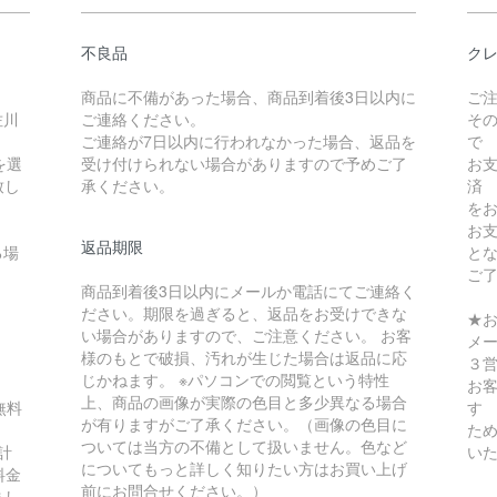
不良品
クレ
商品に不備があった場合、商品到着後3日以内に
ご
佐川
ご連絡ください。
そ
ご連絡が7日以内に行われなかった場合、返品を
で
を選
受け付けられない場合がありますので予めご了
お
致し
承ください。
済
を
お
返品期限
る場
と
ご
商品到着後3日以内にメールか電話にてご連絡く
ださい。期限を過ぎると、返品をお受けできな
★
い場合がありますので、ご注意ください。 お客
メ
様のもとで破損、汚れが生じた場合は返品に応
３
じかねます。 ※パソコンでの閲覧という特性
お
上、商品の画像が実際の色目と多少異なる場合
無料
す
が有りますがご了承ください。（画像の色目に
ため
ついては当方の不備として扱いません。色など
計
い
についてもっと詳しく知りたい方はお買い上げ
料金
前にお問合せください。）
まし