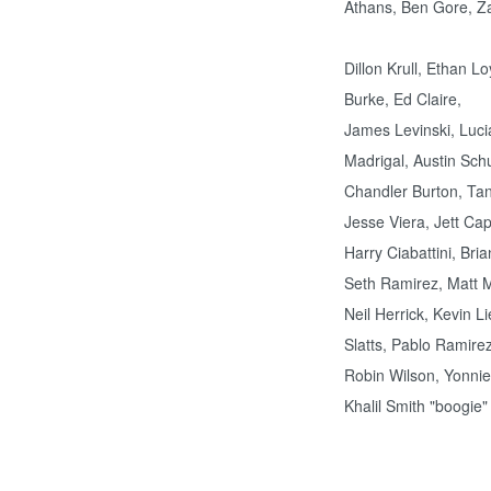
Athans, Ben Gore, Za
Dillon Krull, Ethan 
Burke, Ed Claire,
James Levinski, Luc
Madrigal, Austin Schu
Chandler Burton, Ta
Jesse Viera, Jett Cap
Harry Ciabattini, Bri
Seth Ramirez, Matt M
Neil Herrick, Kevin L
Slatts, Pablo Ramire
Robin Wilson, Yonnie
Khalil Smith "boogie"