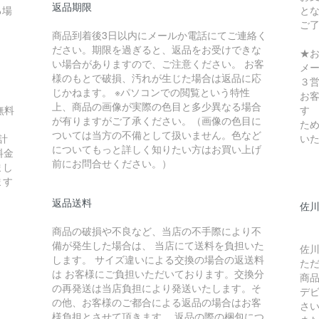
返品期限
る場
と
ご
商品到着後3日以内にメールか電話にてご連絡く
ださい。期限を過ぎると、返品をお受けできな
★
い場合がありますので、ご注意ください。 お客
メ
様のもとで破損、汚れが生じた場合は返品に応
３
じかねます。 ※パソコンでの閲覧という特性
お
上、商品の画像が実際の色目と多少異なる場合
無料
す
が有りますがご了承ください。（画像の色目に
ため
ついては当方の不備として扱いません。色など
計
い
についてもっと詳しく知りたい方はお買い上げ
料金
前にお問合せください。）
まし
ます
返品送料
佐川
商品の破損や不良など、当店の不手際により不
備が発生した場合は、 当店にて送料を負担いた
佐川
します。 サイズ違いによる交換の場合の返送料
た
は お客様にご負担いただいております。交換分
商
の再発送は当店負担により発送いたします。そ
デ
の他、お客様のご都合による返品の場合はお客
さ
様負担とさせて頂きます。 返品の際の梱包につ