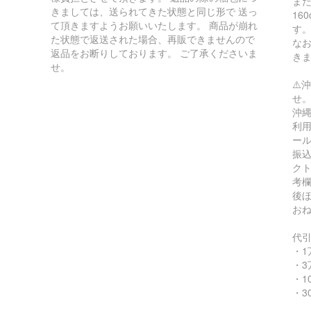
ま
きましては、送られてきた状態と同じ形で 送っ
16
て頂きますようお願いいたします。 商品が崩れ
す
た状態で返送された場合、再販できませんので
な
返品をお断りしております。 ご了承くださいま
き
せ。
⚠️
せ
沖縄
利用
ー
振込
ク
考
後
お
代
・1
・3
・1
・3