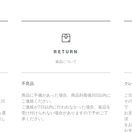
RETURN
返品について
不良品
クレ
商品に不備があった場合、商品到着後3日以内に
ご
佐川
ご連絡ください。
そ
ご連絡が7日以内に行われなかった場合、返品を
で
を選
受け付けられない場合がありますので予めご了
お
致し
承ください。
済
を
お