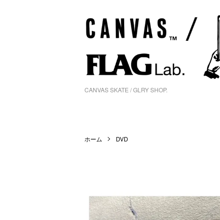
CANVAS SKATE / GLRY SHOP.
ホーム
DVD