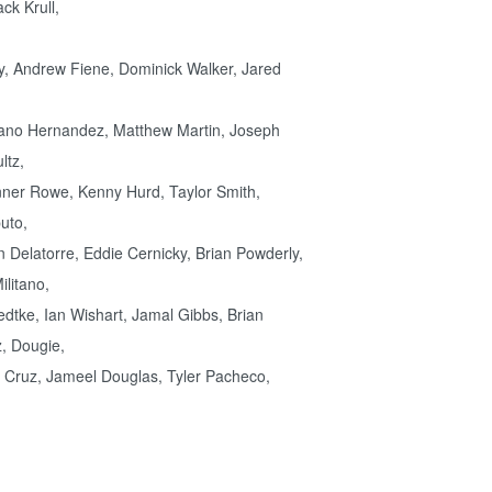
ck Krull,
Loy, Andrew Fiene, Dominick Walker, Jared
iano Hernandez, Matthew Martin, Joseph
ltz,
nner Rowe, Kenny Hurd, Taylor Smith,
uto,
an Delatorre, Eddie Cernicky, Brian Powderly,
ilitano,
iedtke, Ian Wishart, Jamal Gibbs, Brian
z, Dougie,
 Cruz, Jameel Douglas, Tyler Pacheco,