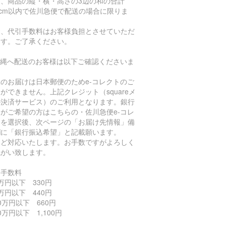
た、商品の縦・横・高さの3辺の和の合計
0cm以内で佐川急便で配送の場合に限りま
。
お、代引手数料はお客様負担とさせていただ
ます。ご了承ください。
沖縄へ配送のお客様は以下ご確認くださいま
。
のお届けは日本郵便のためe-コレクトのご
ができません。上記クレジット（squareメ
ル決済サービス）のご利用となります。銀行
がご希望の方はこちらの・佐川急便e-コレ
トを選択後、次ページの「お届け先情報」備
欄に「銀行振込希望」と記載願います。
ほど対応いたします。お手数ですがよろしく
ねがい致します。
引手数料
万円以下 330円
万円以下 440円
0万円以下 660円
0万円以下 1,100円