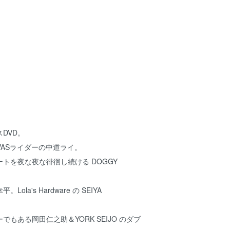
DVD。
VASライダーの中道ライ。
トを夜な夜な徘徊し続ける DOGGY
la's Hardware の SEIYA
もある岡田仁之助＆YORK SEIJO のダブ