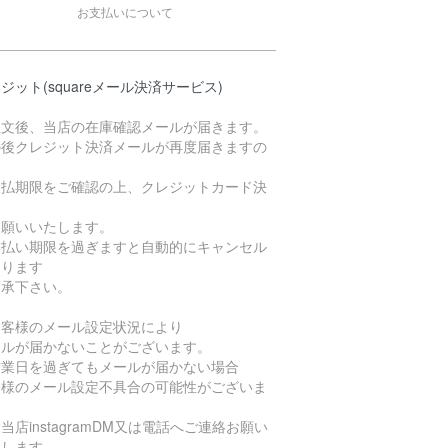
お支払いについて
ジット(squareメール決済サービス)
注文後、当店の在庫確認メールが届きます。
の後クレジット決済メールが再度届きますの
支払期限をご確認の上、クレジットカード決
お願いいたします。
支払い期限を過ぎますと自動的にキャンセル
なります
了承下さい。
お客様のメール設定状況により
ールが届かないことがございます。
営業日を過ぎてもメールが届かない場合
客様のメール設定不具合の可能性がございま
当店instagramDM又は電話へご連絡お願い
たします。