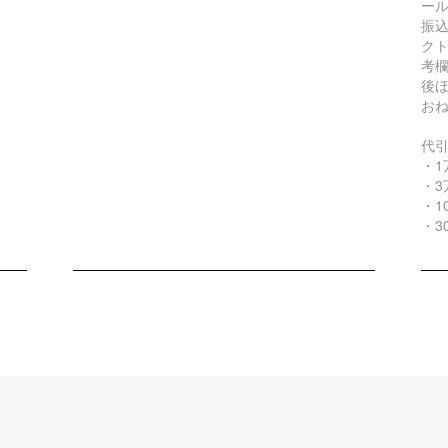
ー
振込
ク
考
後
お
代
・1
・3
・1
・3