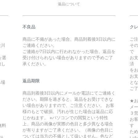
返品について
不良品
クレ
商品に不備があった場合、商品到着後3日以内に
ご
佐川
ご連絡ください。
そ
ご連絡が7日以内に行われなかった場合、返品を
で
を選
受け付けられない場合がありますので予めご了
お
致し
承ください。
済
を
お
返品期限
る場
と
ご
商品到着後3日以内にメールか電話にてご連絡く
ださい。期限を過ぎると、返品をお受けできな
★
い場合がありますので、ご注意ください。 お客
メ
様のもとで破損、汚れが生じた場合は返品に応
３
じかねます。 ※パソコンでの閲覧という特性
お
上、商品の画像が実際の色目と多少異なる場合
無料
す
が有りますがご了承ください。（画像の色目に
ため
ついては当方の不備として扱いません。色など
計
い