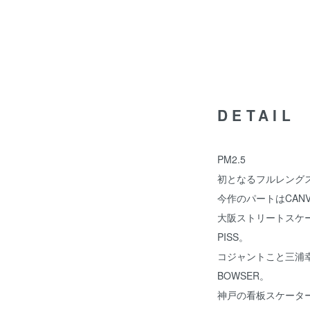
DETAIL
PM2.5
初となるフルレングス
今作のパートはCAN
大阪ストリートスケー
PISS。
コジャントこと三浦幸平。Lo
BOWSER。
神戸の看板スケーターで