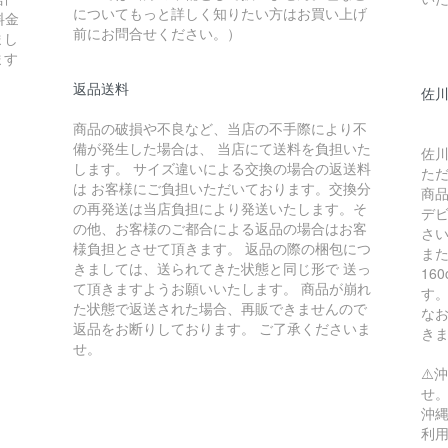
についてもっと詳しく知りたい方はお買い上げ
料金
前にお問合せください。）
まし
ます
返品送料
佐川
商品の破損や不良など、当店の不手際により不
備が発生した場合は、 当店にて送料を負担いた
佐川
します。 サイズ違いによる交換の場合の返送料
た
は お客様にご負担いただいております。交換分
商
の再発送は当店負担により発送いたします。そ
デ
の他、お客様のご都合による返品の場合はお客
さ
様負担とさせて頂きます。 返品の際の梱包につ
ま
きましては、送られてきた状態と同じ形で 送っ
16
て頂きますようお願いいたします。 商品が崩れ
す
た状態で返送された場合、再販できませんので
な
返品をお断りしております。 ご了承くださいま
き
せ。
⚠️
せ
沖縄
利用