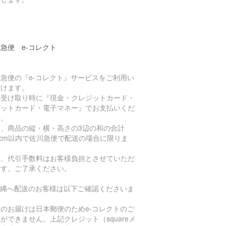
急便 e-コレクト
急便の『e-コレクト』サービスをご利用い
だけます。
品受け取り時に『現金・クレジットカード・
ビットカード・電子マネー』でお支払いくだ
い。
た、商品の縦・横・高さの3辺の和の合計
0cm以内で佐川急便で配送の場合に限りま
。
お、代引手数料はお客様負担とさせていただ
ます。ご了承ください。
沖縄へ配送のお客様は以下ご確認くださいま
。
のお届けは日本郵便のためe-コレクトのご
ができません。上記クレジット（squareメ