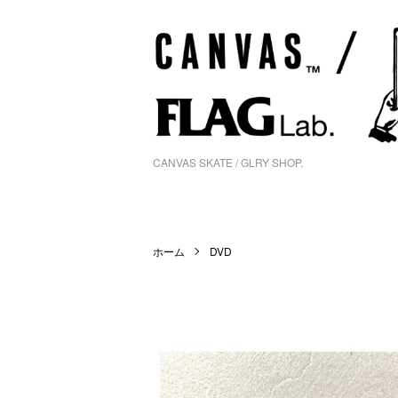
CANVAS SKATE / GLRY SHOP.
ホーム
DVD