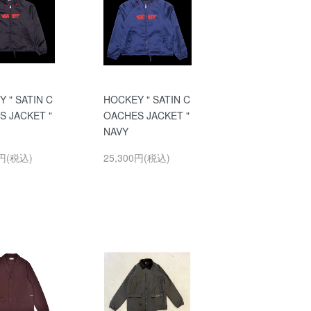
 " SATIN C
HOCKEY " SATIN C
S JACKET "
OACHES JACKET "
NAVY
0円(税込)
25,300円(税込)