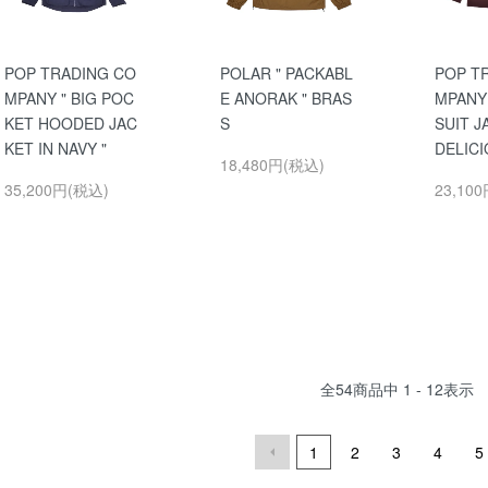
POP TRADING CO
POLAR " PACKABL
POP T
MPANY " BIG POC
E ANORAK " BRAS
MPANY
KET HOODED JAC
S
SUIT J
KET IN NAVY "
DELIC
18,480円(税込)
35,200円(税込)
23,10
全
54
商品中
1 - 12
表示
1
2
3
4
5