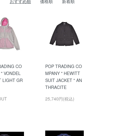
おすすめ順
価格順
新着順
RADING CO
POP TRADING CO
 " VONDEL
MPANY " HEWITT
T LIGHT GR
SUIT JACKET " AN
THRACITE
OUT
25,740円(税込)