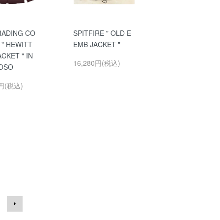
RADING CO
SPITFIRE " OLD E
 " HEWITT
EMB JACKET "
ACKET " IN
16,280円(税込)
IOSO
0円(税込)