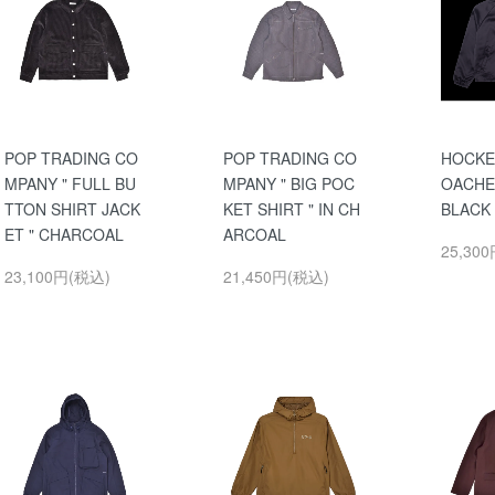
POP TRADING CO
POP TRADING CO
HOCKEY
MPANY " FULL BU
MPANY " BIG POC
OACHE
TTON SHIRT JACK
KET SHIRT " IN CH
BLACK
ET " CHARCOAL
ARCOAL
25,30
23,100円(税込)
21,450円(税込)