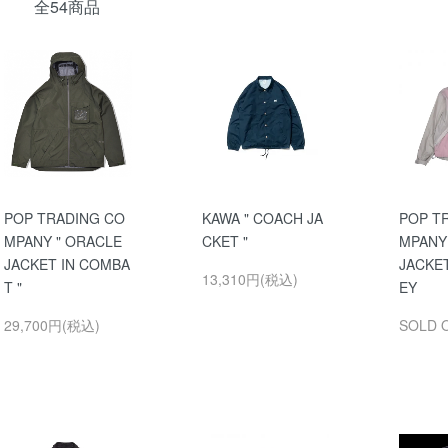
全54商品
POP TRADING CO
KAWA " COACH JA
POP T
MPANY " ORACLE
CKET "
MPANY
JACKET IN COMBA
JACKE
13,310円(税込)
T "
EY
29,700円(税込)
SOLD 